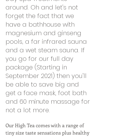
around. Oh and let's not 
forget the fact that we 
have a bathhouse with 
magnesium and ginseng 
pools, a far infrared sauna 
and a wet steam sauna. If 
you go for our full day 
package (Starting in 
September 2021) then you'll 
be able to save big and 
get a face mask, foot bath 
and 60 minute massage for 
not a lot more. 
Our High Tea comes with a range of 
tiny size taste sensations plus healthy 