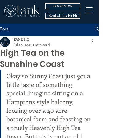
BOOK NOW
Switch to Bli Bli
Post
TANK HQ
Jul 20, 2021
1 min read
High Tea on the
Sunshine Coast
Okay so Sunny Coast just got a 
little taste of something 
special. Imagine sitting on a 
Hamptons style balcony, 
looking over a 40 acre 
botanical farm and feasting on 
a truely Heavenly High Tea 
tower. But this is not an old 