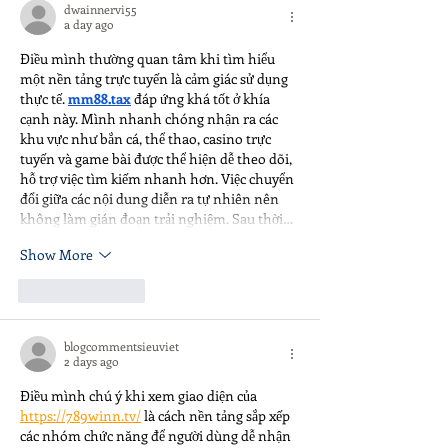
dwainnervi55
is yours.
a day ago
Điều mình thường quan tâm khi tìm hiểu 
một nền tảng trực tuyến là cảm giác sử dụng 
thực tế. 
mm88.tax
 đáp ứng khá tốt ở khía 
cạnh này. Mình nhanh chóng nhận ra các 
khu vực như bắn cá, thể thao, casino trực 
tuyến và game bài được thể hiện dễ theo dõi, 
hỗ trợ việc tìm kiếm nhanh hơn. Việc chuyển 
đổi giữa các nội dung diễn ra tự nhiên nên 
không làm gián đoạn trải nghiệm. Sau thời…
Show More
Like
Reply
blogcommentsieuviet
2 days ago
Điều mình chú ý khi xem giao diện của 
https://789winn.tv/
 là cách nền tảng sắp xếp 
các nhóm chức năng để người dùng dễ nhận 