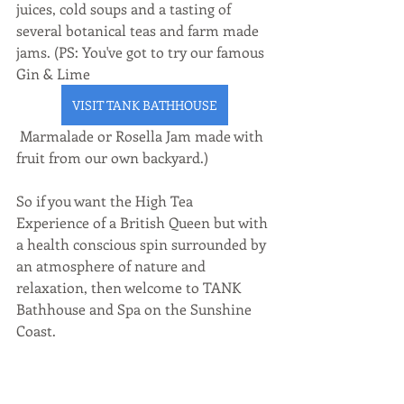
juices, cold soups and a tasting of 
several botanical teas and farm made 
jams. (PS: You've got to try our famous 
Gin & Lime
VISIT TANK BATHHOUSE
 Marmalade or Rosella Jam made with 
fruit from our own backyard.)
So if you want the High Tea 
Experience of a British Queen but with 
a health conscious spin surrounded by 
an atmosphere of nature and 
relaxation, then welcome to TANK 
Bathhouse and Spa on the Sunshine 
Coast. 