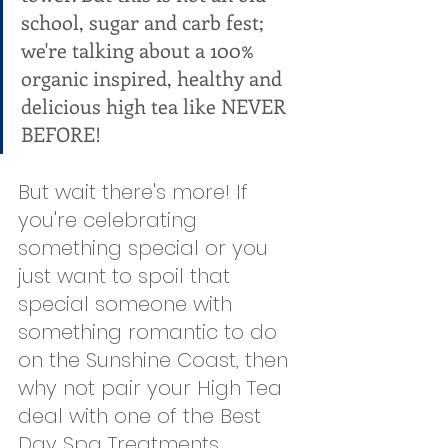
school, sugar and carb fest; 
we're talking about a 100% 
organic inspired, healthy and 
delicious high tea like NEVER 
BEFORE!
But wait there's more! If 
you're celebrating 
something special or you 
just want to spoil that 
special someone with 
something romantic to do 
on the Sunshine Coast, then 
why not pair your High Tea 
deal with one of the Best 
Day Spa Treatments 