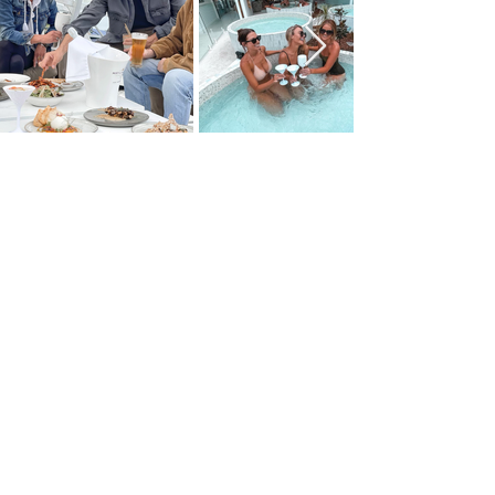
Join the TANK Mailing List
>
BOOK NOW