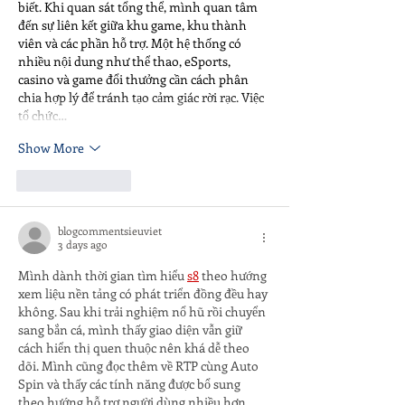
biết. Khi quan sát tổng thể, mình quan tâm 
đến sự liên kết giữa khu game, khu thành 
viên và các phần hỗ trợ. Một hệ thống có 
nhiều nội dung như thể thao, eSports, 
casino và game đổi thưởng cần cách phân 
chia hợp lý để tránh tạo cảm giác rời rạc. Việc 
tổ chức…
Show More
Like
Reply
blogcommentsieuviet
3 days ago
Mình dành thời gian tìm hiểu 
s8
 theo hướng 
xem liệu nền tảng có phát triển đồng đều hay 
không. Sau khi trải nghiệm nổ hũ rồi chuyển 
sang bắn cá, mình thấy giao diện vẫn giữ 
cách hiển thị quen thuộc nên khá dễ theo 
dõi. Mình cũng đọc thêm về RTP cùng Auto 
Spin và thấy các tính năng được bổ sung 
theo hướng hỗ trợ người dùng nhiều hơn. 